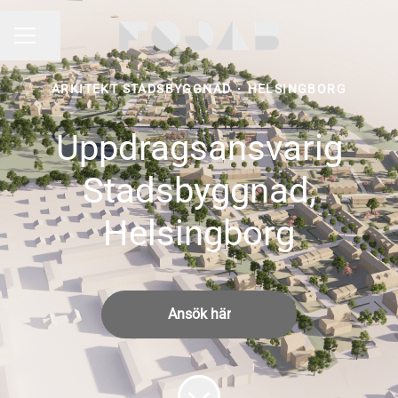
Dela sidan
KARRIÄRMENY
ARKITEKT STADSBYGGNAD
·
HELSINGBORG
Uppdragsansvarig
Stadsbyggnad,
Helsingborg
Ansök här