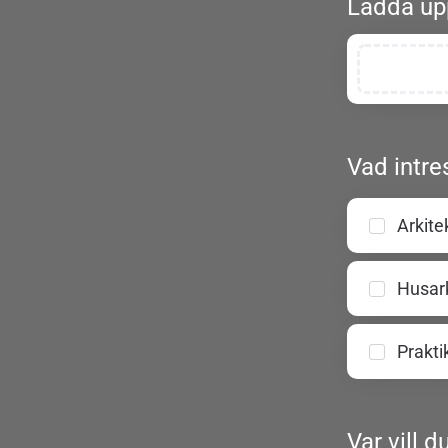
Ladda upp
Vad intre
Arkit
Husark
Prakti
Var vill 