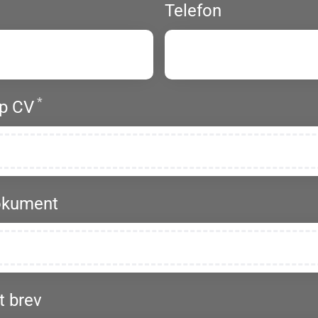
ligatoriskt
Telefon
*
Obligatoriskt
p CV
okument
t brev