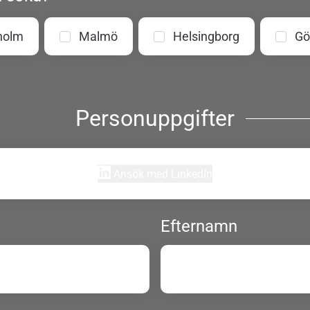
holm
Malmö
Helsingborg
Gö
Personuppgifter
Ansök med LinkedIn
Efternamn