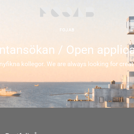
FOJAB
ntansökan / Open applica
h nyfikna kollegor. We are always looking for crea
*