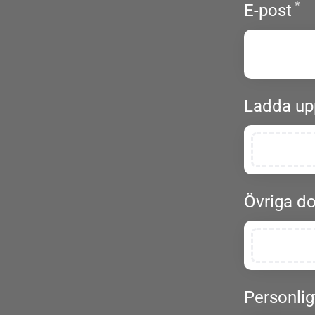
*
Ob
E-post
Ladda up
Övriga d
Personlig