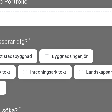
Obligatoriskt
 Portfolio
*
Obligatoriskt
sserar dig?
ekt stadsbyggnad
Byggnadsingenjör
itekt
Inredningsarkitekt
Landskapsar
k
*
Obligatoriskt
du söka?