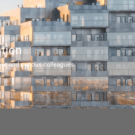
tion
tive and curious colleagues.